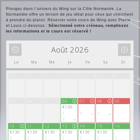
Plongez dans l’univers du Wing sur la Côte Normande. La
Normandie offre un terrain de jeu idéal pour ceux qui cherchent
à prendre du plaisir. Réserver votre cours de Wing avec Pierre
et Louis ci-dessous :
Sélectionné votre créneau, remplissez
les informations et le cours est réservé !
Août 2026
Lu
Ma
Me
Je
Ve
Sa
Di
27
28
29
30
31
01
02
03
04
05
06
07
08
09
€130
1
0
→
3
→
0
→
10
11
12
13
14
5
15
2 Non
16
3
€130
€130
€130
€130
€130
€130
2
3
3
2
3
3
3
0 Oui, à