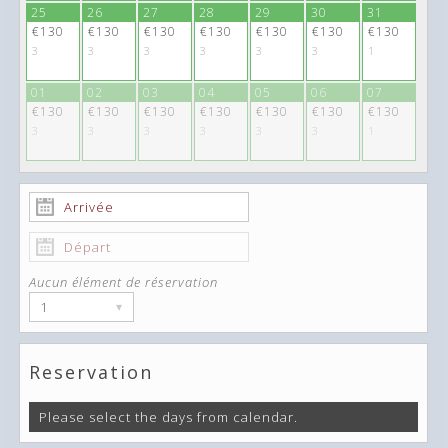
25
26
27
28
29
30
31
€130
€130
€130
€130
€130
€130
€130
3
3
3
3
3
3
1
01
02
03
04
05
06
07
€130
€130
€130
€130
€130
€130
€130
3
3
3
3
3
3
1
Aucun élément de réservation
1
▾
Reservation
Please select the days from calendar.