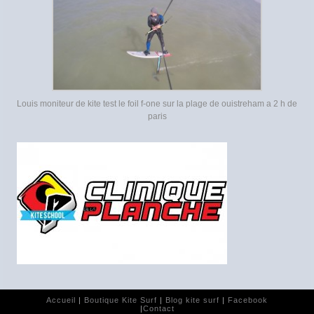
Louis moniteur de kite test le foil f-one sur la plage de ouistreham a 2 h de
paris
Accueil
|
Boutique Kite Surf
|
Blog kite surf
|
Facebook
|
Contact