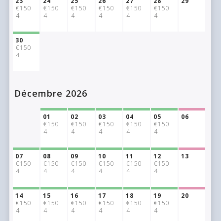
23
24
25
26
27
28
29
€150
€150
€150
€150
€150
€150
4
4
4
4
4
4
30
€150
4
Décembre 2026
30
01
02
03
04
05
06
€150
€150
€150
€150
€150
€150
4
4
4
4
4
4
07
08
09
10
11
12
13
€150
€150
€150
€150
€150
€150
4
4
4
4
4
4
14
15
16
17
18
19
20
€150
€150
€150
€150
€150
€150
4
4
4
4
4
4