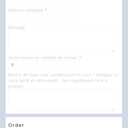
Adresse complète
*
Message
Votre niveau en nombre de sorties
*
0
▾
Besoin de louer une combinaison en plus ? indiquez ici
votre taille et votre poids . (un supplément sera à
prévoir)
Order