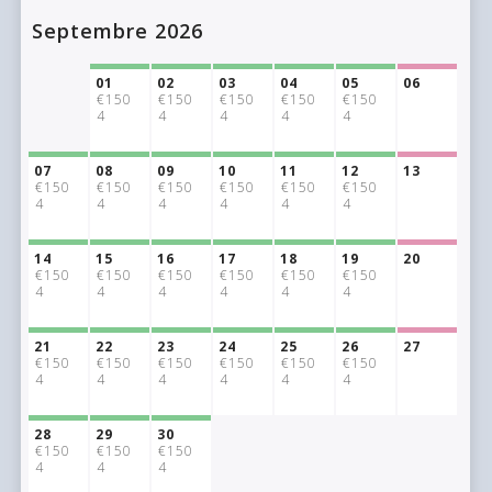
Septembre 2026
31
01
02
03
04
05
06
€150
€150
€150
€150
€150
3
4
4
4
4
4
07
08
09
10
11
12
13
€150
€150
€150
€150
€150
€150
4
4
4
4
4
4
14
15
16
17
18
19
20
€150
€150
€150
€150
€150
€150
4
4
4
4
4
4
21
22
23
24
25
26
27
€150
€150
€150
€150
€150
€150
4
4
4
4
4
4
28
29
30
€150
€150
€150
4
4
4