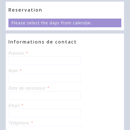
Reservation
Please select the days from calendar.
Informations de contact
Prénom
*
Nom
*
Date de naissance
*
Email
*
Téléphone
*