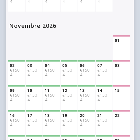
4
4
4
4
4
4
Novembre 2026
26
27
28
29
30
31
01
€150
€150
€150
€150
€150
€150
4
4
4
4
4
4
02
03
04
05
06
07
08
€150
€150
€150
€150
€150
€150
4
4
4
4
4
4
09
10
11
12
13
14
15
€150
€150
€150
€150
€150
€150
4
4
4
4
4
4
16
17
18
19
20
21
22
€150
€150
€150
€150
€150
€150
4
4
4
4
4
4