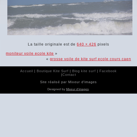
La taille originale est de
640 × 426
pixels
moniteur voile ecole kite
»
«
grosse voile de kite surf ecole cours caen
Accueil
|
Boutique Kite Surf
|
Blog kite surf
|
Facebook
|
Contact
Site réalisé par Mixeur d'images
Designed by
Mixeur d'images
.