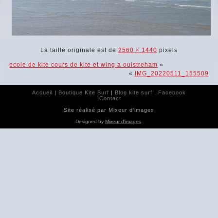
La taille originale est de
2560 × 1440
pixels
ecole de kite cours de kite et wing a ouistreham
»
«
IMG_20220511_155509
Accueil
|
Boutique Kite Surf
|
Blog kite surf
|
Facebook
|
Contact
Site réalisé par Mixeur d'images
Designed by
Mixeur d'images
.