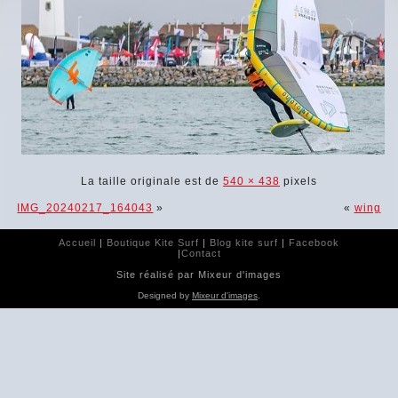
La taille originale est de
540 × 438
pixels
IMG_20240217_164043
»
«
wing
Accueil
|
Boutique Kite Surf
|
Blog kite surf
|
Facebook
|
Contact
Site réalisé par Mixeur d'images
Designed by
Mixeur d'images
.