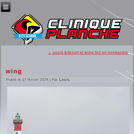
←
cours kitesurf et wing foil en normandie
wing
Publié le
17 février 2024
|
Par
Louis